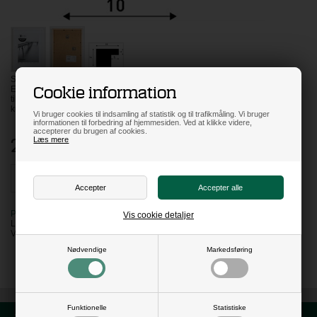
Scandic skifteramme Hvid FYR , med rigtig glas.
Cookie information
Elegant slank ramme. Perfekt
til indramning af plakater,
kunsttryk og fotos.
Vi bruger cookies til indsamling af statistik og til trafikmåling. Vi bruger
informationen til forbedring af hjemmesiden. Ved at klikke videre,
accepterer du brugen af cookies.
262,00
DKK
Læs mere
PÅ LAGER
Vis cookie detaljer
LEVERING: 3-4 HVERDAGE
VARENR:
RAS42594-27
Nødvendige
Markedsføring
Funktionelle
Statistiske