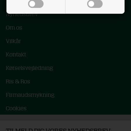
Forside
Nyhedsbrev
Om os
Vilkår
Kontakt
Kørselsvejledning
Ris & Ros
Firmaudsmykning
Cookies
TILMELD DIG VORES NYHEDSBREV