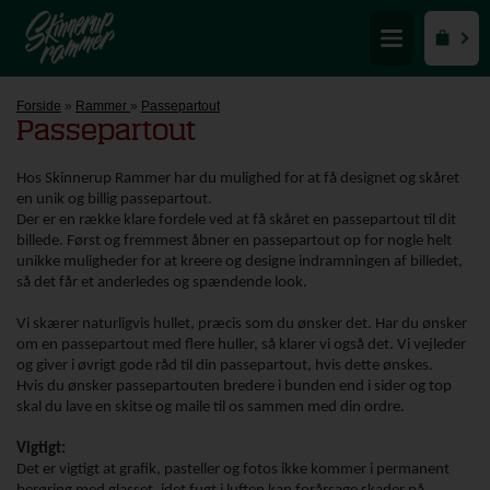
Forside
»
Rammer
»
Passepartout
Passepartout
Hos Skinnerup Rammer har du mulighed for at få designet og skåret
en unik og billig passepartout.
Der er en række klare fordele ved at få skåret en passepartout til dit
billede. Først og fremmest åbner en passepartout op for nogle helt
unikke muligheder for at kreere og designe indramningen af billedet,
så det får et anderledes og spændende look.
Vi skærer naturlig
vis hullet, præcis som du ønsker det. Har du ønsker
om en passepartout med flere huller, så klarer vi også det. Vi vejleder
og giver i øvrigt gode råd til din passepartout, hvis dette ønskes.
Hvis du ønsker passepartouten bredere i bunden end i sider og top
skal du lave en skitse og maile til os sammen med din ordre.
Vigtigt:
Det er vigtigt at grafik, pasteller og fotos ikke kommer i permanent