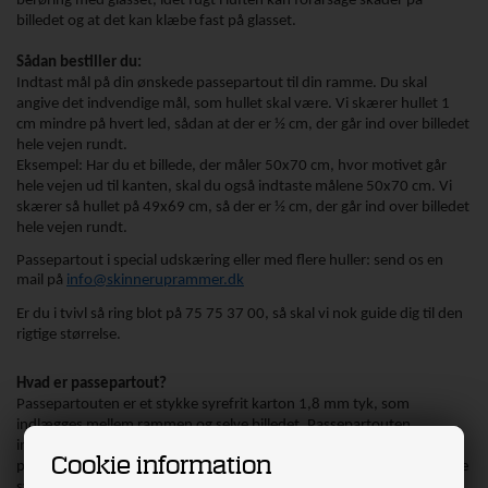
berøring med glasset, idet fugt i luften kan forårsage skader på
billedet og at det kan klæbe fast på glasset.
Sådan bestiller du:
Indtast mål på din ønskede passepartout til din ramme. Du skal
angive det indvendige mål, som hullet skal være. Vi skærer hullet 1
cm mindre på hvert led, sådan at der er ½ cm, der går ind over billedet
hele vejen rundt.
Eksempel: Har du et billede, der måler 50x70 cm, hvor motivet går
hele vejen ud til kanten, skal du også indtaste målene 50x70 cm. Vi
skærer så hullet på 49x69 cm, så der er ½ cm, der går ind over billedet
hele vejen rundt.
Passepartout i special udskæring eller med flere huller: send os en
mail på
info@skinneruprammer.dk
Er du i tvivl så ring blot på 75 75 37 00, så skal vi nok guide dig til den
rigtige størrelse.
Hvad er passepartout?
Passepartouten er et stykke syrefrit karton 1,8 mm tyk, som
indlægges mellem rammen og selve billedet. Passepartouten
indeholder derfor ikke glas. Eftersom der skæres et vilkårligt hul i
Cookie information
passepartouten, så vil et eller flere bestemte områder af billedet være
synlige, det kan være en passepartout med flere huller f.eks. 4 huller