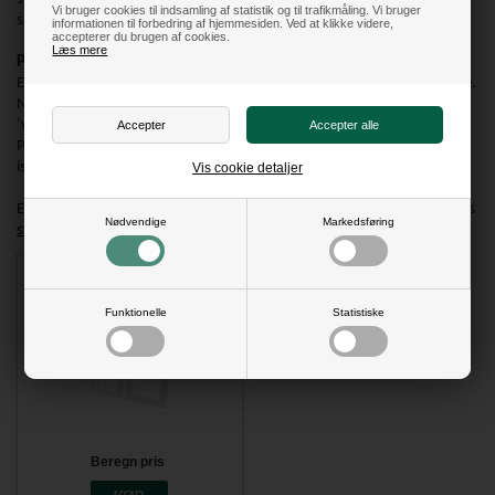
Vi bruger cookies til indsamling af statistik og til trafikmåling. Vi bruger
så der er plads til 4 forskellige billeder i samme ramme.
informationen til forbedring af hjemmesiden. Ved at klikke videre,
accepterer du brugen af cookies.
Læs mere
Praktisk med en professionel passepartout til din ramme:
En professionel udført passepartout giver en række praktiske fordele.
Normalvis kan fx blanke billeder over tid skabe uhensigtsmæssige
’våde’ effekter, hvis det er i direkte kontakt med glasset.
Passepartouten kan derfor med fordel anvendes som en slags
isolering, da kulde og varme ikke påvirker selve billedet.
Vis cookie detaljer
Er du i stedet på udkig efter en skifteramme efter mål, kan du se vores
Nødvendige
Markedsføring
store udvalg af skifterammer
her.
Færdig skråtskåret passepartout
Funktionelle
Statistiske
Beregn pris