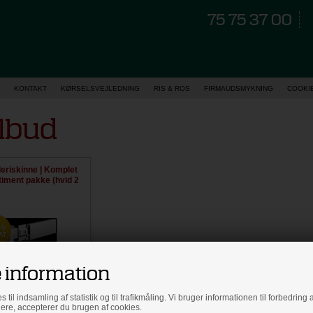
75 75 37 00
KONTAKT
KØRSELSVEJLEDNING
RIS & ROS
FIRMAUDSMYKNING
COOKI
ilbud
leriskinne | Komplet
timent pakke (hvid 2
m, 9x25 mm)
%
AT
 information
s til indsamling af statistik og til trafikmåling. Vi bruger informationen til forbedrin
dere, accepterer du brugen af cookies.
73,00
198,00
DKK