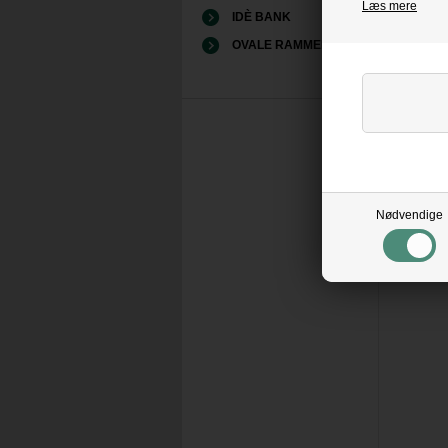
Læs mere
IDÈ BANK
OVALE RAMMER
Nødvendige