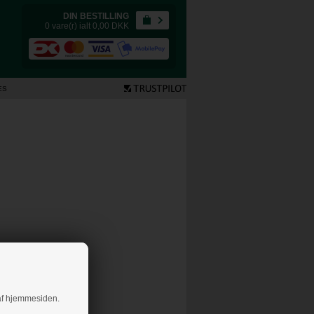
DIN BESTILLING
0 vare(r) ialt 0,00
DKK
ES
g af hjemmesiden.