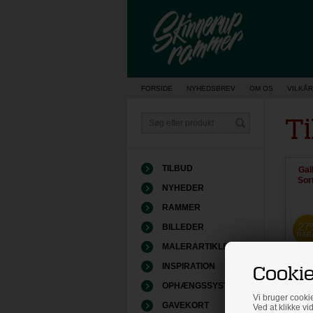
Vis kurv
FORSIDE
NYHEDSBREV
OM OS
VILKÅR
T
TILBUD
Gal
Sor
NYHEDER
RAMMER
27
BILLEDER
RAB
MALERARTIKLER
Cookie
INSPIRATION
OPHÆNGSSYSTEMER
Vi bruger cookie
GAVEKORT
Ved at klikke vi
2