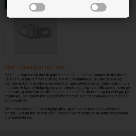
Tilbehør til indramning
Stort udvalg af rammer
Gå på opdagelse og find inspiration blandt alle vores rammer til billeder her
på siden. Vi har rammer i træ og alle andre materialer, du kan ønske dig.
Derudover har vi unikke svæverammer, som giver et anderledes look til dine
malerier. Vi har selvfølgelig også de simple og billige alu klikrammer, som gør
det nemt og bekvemt at udskifte dine billeder, når du har brug for at kigge på
noget nyt. Derudover har vi også fotorammer, som fremhæver dine fotos på
smukkeste vis.
Alle vores rammer er med rigtigt glas, og vi leverer naturligvis over hele
landet. Hvis du har spørgsmål til vores billedrammer, er du altid velkommen
til at kontakte os.