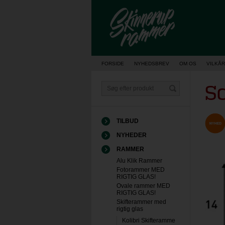
Vis kurv
FORSIDE
NYHEDSBREV
OM OS
VILKÅR
Sc
TILBUD
NYHEDER
RAMMER
Alu Klik Rammer
Fotorammer MED
RIGTIG GLAS!
Ovale rammer MED
RIGTIG GLAS!
Skifterammer med
rigtig glas
Kolibri Skifteramme