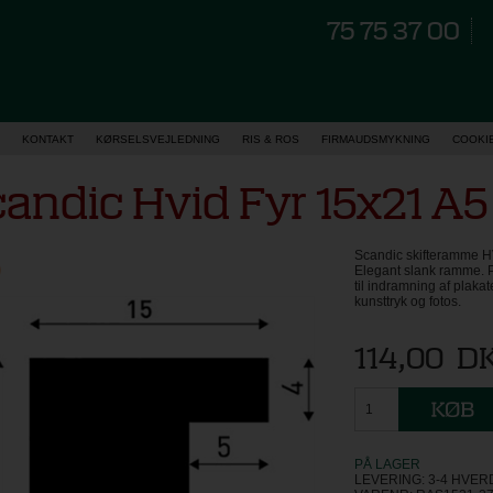
75 75 37 00
KONTAKT
KØRSELSVEJLEDNING
RIS & ROS
FIRMAUDSMYKNING
COOKI
andic Hvid Fyr 15x21 A5
Scandic skifteramme HV
Elegant slank ramme. P
til indramning af plakate
kunsttryk og fotos.
114,00
D
PÅ LAGER
LEVERING: 3-4 HVE