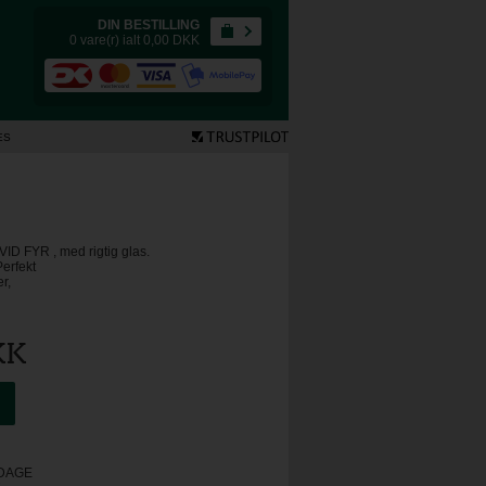
DIN BESTILLING
0 vare(r) ialt 0,00
DKK
ES
ID FYR , med rigtig glas.
erfekt
r,
KK
RDAGE