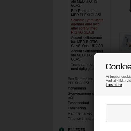
alu MED RIGTIG
GLAS!
Box Ramme alu
MED PLEXI GLAS!
Scandic Fyr m/ ægte
egefiner eller hvid
eller sort fyr med
RIGTIG GLAS!
Accent skifteramme
træ MED RIGTIG
GLAS. Obs! UDGÅR
Accent skifterammer
alu MED RIGTIG
GLAS!
Cookie
Trend rammer, træ
med rigtig glas
Vi bruger cookie
Box Ramme alu MED
Ved at klikke vi
PLEXI GLAS!
Læs mere
Indramning
Svæverammer efter
mål
Passepartout
Laminering
Rammemarked
Tilbehør til indramning
BILLEDER