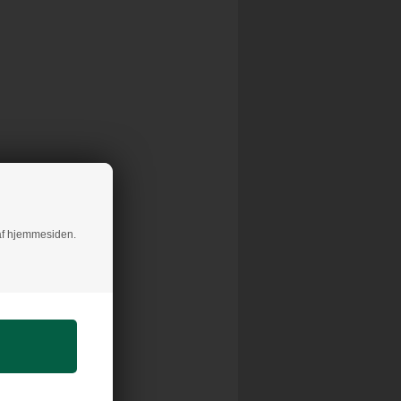
7
g af hjemmesiden.