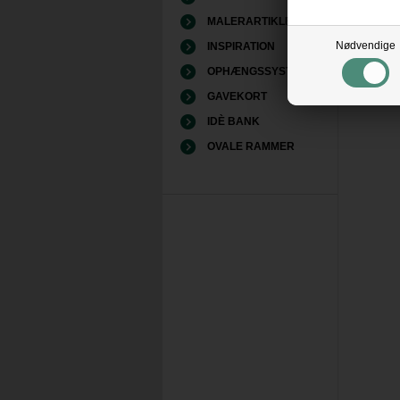
MALERARTIKLER
Nødvendige
INSPIRATION
OPHÆNGSSYSTEMER
GAVEKORT
IDÈ BANK
OVALE RAMMER