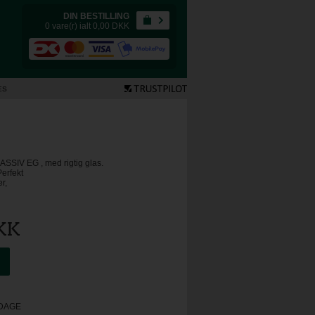
DIN BESTILLING
0 vare(r) ialt 0,00
DKK
ES
SSIV EG , med rigtig glas.
erfekt
r,
KK
RDAGE