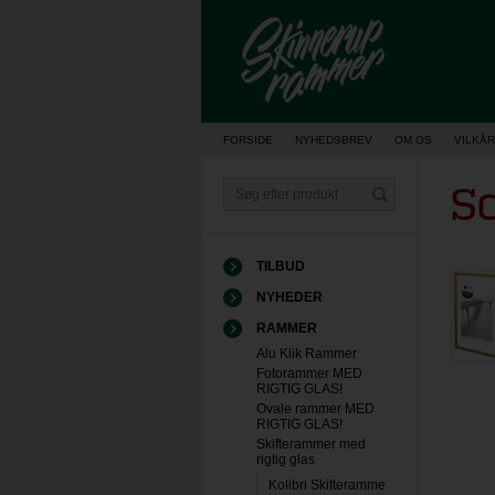
Vis kurv
FORSIDE
NYHEDSBREV
OM OS
VILKÅR
S
TILBUD
NYHEDER
RAMMER
Alu Klik Rammer
Fotorammer MED
RIGTIG GLAS!
Ovale rammer MED
RIGTIG GLAS!
Skifterammer med
rigtig glas
Kolibri Skifteramme