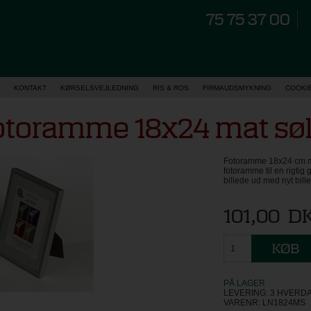
75 75 37 00
KONTAKT
KØRSELSVEJLEDNING
RIS & ROS
FIRMAUDSMYKNING
COOKI
otoramme 18x24 mat søl
Fotoramme 18x24 cm ma
fotoramme til en rigtig g
billede ud med nyt bill
101,00
D
PÅ LAGER
LEVERING: 3 HVERD
VARENR:
LN1824MS