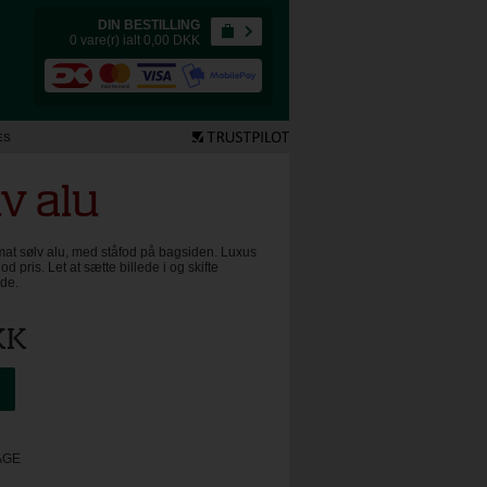
DIN BESTILLING
0 vare(r) ialt 0,00
DKK
ES
v alu
t sølv alu, med ståfod på bagsiden. Luxus
od pris. Let at sætte billede i og skifte
ede.
KK
AGE