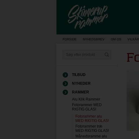
Vis kurv
FORSIDE
NYHEDSBREV
OM OS
VILKÅR
F
TILBUD
NYHEDER
RAMMER
Alu Klik Rammer
Fotorammer MED
RIGTIG GLAS!
Fotorammer alu
MED RIGTIG GLAS!
Fotorammer træ
MED RIGTIG GLAS!
Månedsramme alu