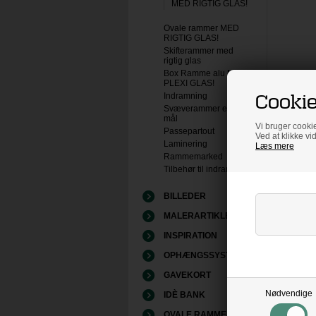
MED RIGTIG GLAS!
Ovale rammer MED
RIGTIG GLAS!
Skifterammer med
rigtig glas
Box Ramme alu MED
PLEXI GLAS!
Cookie
Indramning
Svæverammer efter
mål
Vi bruger cookie
Passepartout
Ved at klikke vi
Laminering
Læs mere
Rammemarked
Tilbehør til indramning
BILLEDER
MALERARTIKLER
INSPIRATION
OPHÆNGSSYSTEMER
GAVEKORT
Nødvendige
IDÈ BANK
OVALE RAMMER