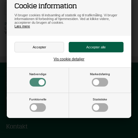
Cookie information
Vi bruger cookies til indsamling af statistik og til trafikmåling. Vi bruger
informationen til forbedring af hjemmesiden. Ved at klikke videre,
accepterer du brugen af cookies.
PÅ LAGER
Læs mere
LEVERING: 3 HVERDAGE
VARENR:
LN1824BS
Vis cookie detaljer
Forside
Nødvendige
Markedsføring
Nyhedsbrev
Om os
Funktionelle
Statistiske
Vilkår
Kontakt