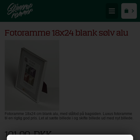
Fotoramme 18x24 blank sølv alu
Fotoramme 18x24 cm blank alu, med ståfod på bagsiden. Luxus fotoramme
til en rigtig god pris. Let at sætte billede i og skifte billede ud med nyt billede.
101,00
DKK