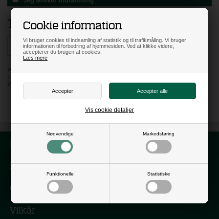
Jeg ønsker indramning
149,00
DKK
Cookie information
Vi bruger cookies til indsamling af statistik og til trafikmåling. Vi bruger
informationen til forbedring af hjemmesiden. Ved at klikke videre,
accepterer du brugen af cookies.
Læs mere
PÅ LAGER
LEVERING: 3 HVERDAGE
VARENR:
MS31077
Vis cookie detaljer
Nødvendige
Markedsføring
Forside
Nyhedsbrev
Funktionelle
Statistiske
Om os
Vilkår