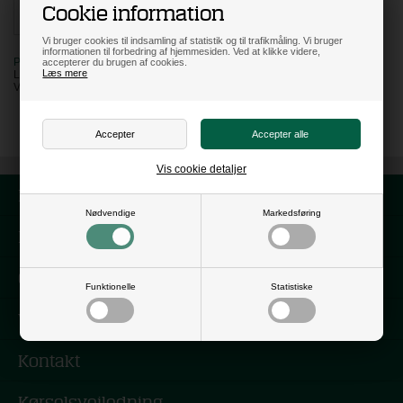
Cookie information
Vi bruger cookies til indsamling af statistik og til trafikmåling. Vi bruger
informationen til forbedring af hjemmesiden. Ved at klikke videre,
PÅ LAGER
accepterer du brugen af cookies.
Læs mere
LEVERING: 0 HVERDAGE
VARENR:
G94506
Vis cookie detaljer
Forside
Nødvendige
Markedsføring
Nyhedsbrev
Om os
Funktionelle
Statistiske
Vilkår
Kontakt
Kørselsvejledning