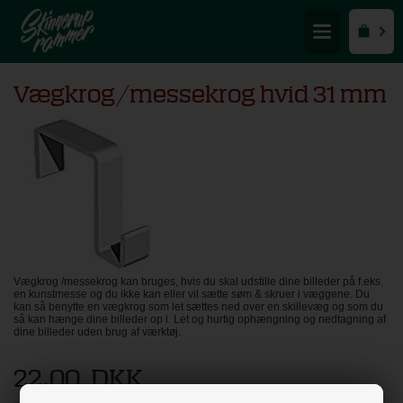
Vægkrog/messekrog hvid 31 mm
Vægkrog /messekrog kan bruges, hvis du skal udstille dine billeder på f.eks.
en kunstmesse og du ikke kan eller vil sætte søm & skruer i væggene. Du
kan så benytte en vægkrog som let sættes ned over en skillevæg og som du
så kan hænge dine billeder op i. Let og hurtig ophængning og nedtagning af
dine billeder uden brug af værktøj.
22,00
DKK