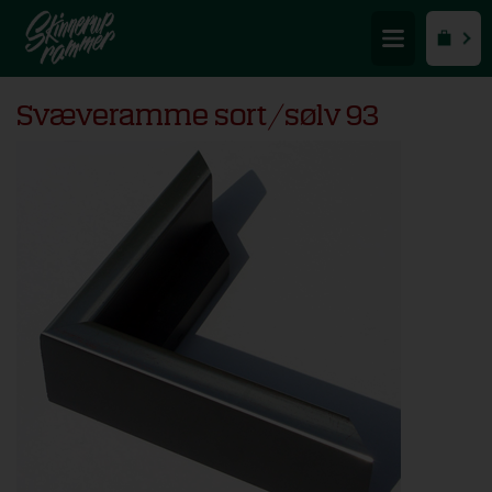
Svæveramme sort/sølv 93