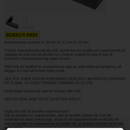
Svæveramme sort/sølv H: 36 mm, B: 41 mm D: 25 mm
Vi laver svæverammer på alle mål, så her kan du bestille en svæveramme på
nøjagtig det mål som du ønsker og vi leverer kvalitet fra dag til dag, til
Danmark`s bedste priser og super service.
OBS! Når du bestiller en svæveramme skal du taste målet på dit lærred, så
lægger vi 5 mm luft til hele vejen rundt.
VED STR. OVER 100 CM FORESPØRG VENLIGST OM PRIS OG LEVERING
PR. E-MAIL. VI LAVER FÆRDIGE RAMMER I ALLE STR.
Husk! ingen returret på rammer vi laver efter mål!
OBS! DU SKAL IKKE TASTE CM EFTER MÅLET!
Vigtig info når du bestiller svæverammer!
Når du bestiller en svæveramme, skal du bestille samme str. som dit
malerlærred måler. Det vil sige, at har du et malerlærred der er 60x80 cm
skal du bestille en svæveramme på 60x80 cm, så lægger vi 5 mm luft til hele
vejen rundt.