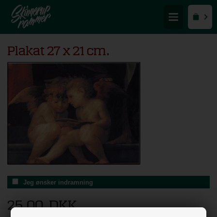
Plakat 27 x 21 cm.
Jeg ønsker indramning
25,00
DKK