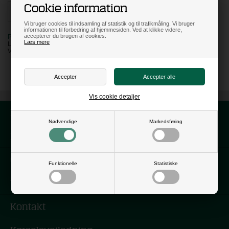
Cookie information
Vi bruger cookies til indsamling af statistik og til trafikmåling. Vi bruger
informationen til forbedring af hjemmesiden. Ved at klikke videre,
accepterer du brugen af cookies.
PÅ LAGER
Læs mere
LEVERING: 3 HVERDAGE
VARENR:
110541
Vis cookie detaljer
Forside
Nødvendige
Markedsføring
Nyhedsbrev
Om os
Funktionelle
Statistiske
Vilkår
Kontakt