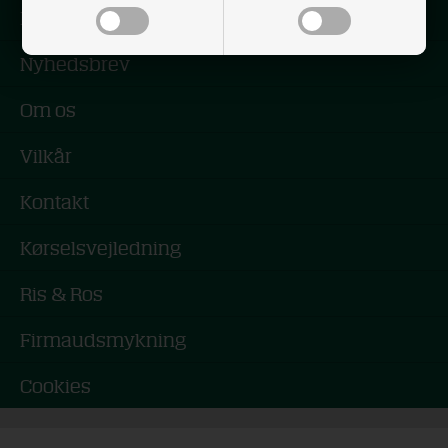
Forside
Nyhedsbrev
Om os
Vilkår
Kontakt
Kørselsvejledning
Ris & Ros
Firmaudsmykning
Cookies