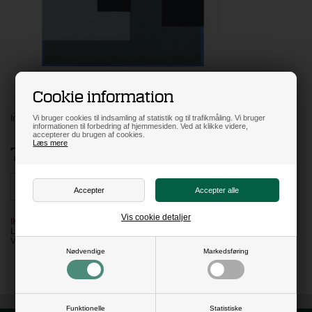
Cookie information
Indrammet i blank alu m/passepartout.
Vi bruger cookies til indsamling af statistik og til trafikmåling. Vi bruger
informationen til forbedring af hjemmesiden. Ved at klikke videre,
accepterer du brugen af cookies.
Læs mere
740,00
DKK
Vis cookie detaljer
IKKE PÅ LAGER
LEVERING: 14 HVERDAGE
VARENR:
PML2202
Nødvendige
Markedsføring
Funktionelle
Statistiske