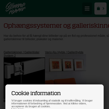
Ophængssystemer og galleriskinn
Har du behov for at få hængt dine billeder op på en flot og professionel måde, 
galleriskinner til billeder, plakater og malerier.
Galleriskinner / Gallerilister
Vario Alu Hylde / Gallerihylde
System 2
Cookie information
Vi bruger cookies til indsamling af statistik og til trafikmåling. Vi bruger
informationen til forbedring af hjemmesiden. Ved at klikke videre,
accepterer du brugen af cookies.