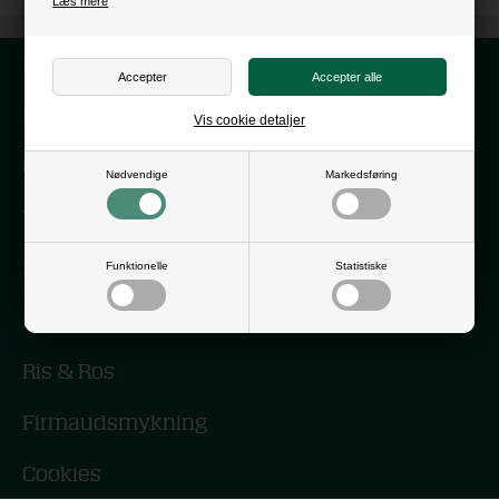
Læs mere
Forside
Nyhedsbrev
Vis cookie detaljer
Om os
Nødvendige
Markedsføring
Vilkår
Kontakt
Funktionelle
Statistiske
Kørselsvejledning
Ris & Ros
Firmaudsmykning
Cookies