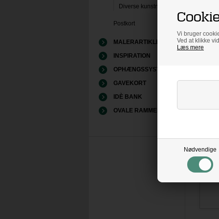
Diverse kunstnere
Cookie
Postkort
Vi bruger cookie
Ved at klikke vi
MALERARTIKLER
Læs mere
Rel
INSPIRATION
OPHÆNGSSYSTEMER
Ski
GAVEKORT
mat
IDÈ BANK
OVALE RAMMER
Nødvendige