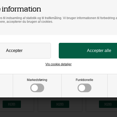
 information
PÅ LAGER
LEVERING: 2-3 HVE
VARENR:
HCA05
s til indsamling af statistik og til trafikmåling. Vi bruger informationen til forbedrin
dere, accepterer du brugen af cookies.
aterede produkter
fteramme 59,4x84 A1
Skifteramme 59,4x84 A1
Skifteramme 59,4
 alu m/ RIGTIG 2 mm
blank alu m/ RIGTIG 2 mm
sort alu m/ RIGTI
GLAS, KØB HER!
GLAS, KØB HER!
GLAS, KØB H
Vis cookie detaljer
Markedsføring
Funktionelle
324,00
DKK
324,00
DKK
324,00
DK