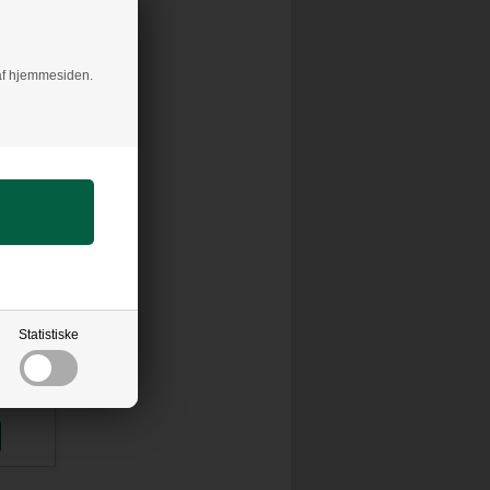
RDAGE
g af hjemmesiden.
x84 A1
G 2 mm
ER!
Statistiske
K