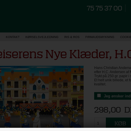
75 75 37 00
KONTAKT
KØRSELSVEJLEDNING
RIS & ROS
FIRMAUDSMYKNING
COOKI
eiserens Nye Klæder, H.
Hans Christian Andersen
efter H.C. Andersen a
Trykt på 250 gr. papir i
Et helt unik billede, et
kvalitet.
Jeg ønsker in
298,00
D