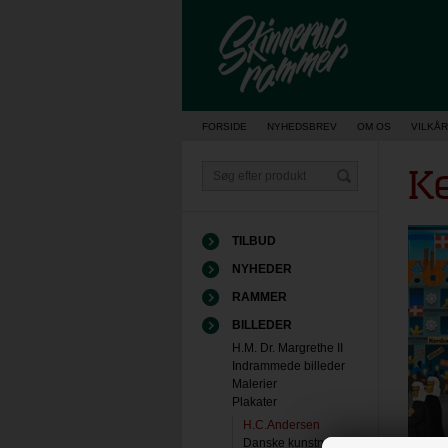
Vis kurv
FORSIDE
NYHEDSBREV
OM OS
VILKÅR
K
TILBUD
NYHEDER
RAMMER
BILLEDER
H.M. Dr. Margrethe II
Indrammede billeder
Malerier
Plakater
H.C.Andersen
Danske kunstnere