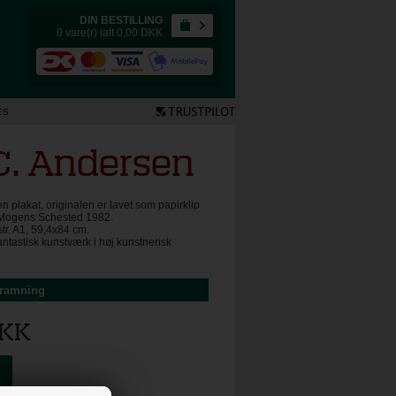
DIN BESTILLING
0 vare(r) ialt 0,00
DKK
ES
C. Andersen
 plakat, originalen er lavet som papirklip
f Mogens Schested 1982.
 str. A1, 59,4x84 cm.
 fantastisk kunstværk i høj kunstnerisk
dramning
KK