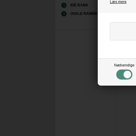
Læs mere
IDÈ BANK
OVALE RAMMER
Nødvendige