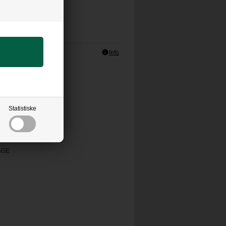
Info
s
(+48,00)
KK
Statistiske
AGE