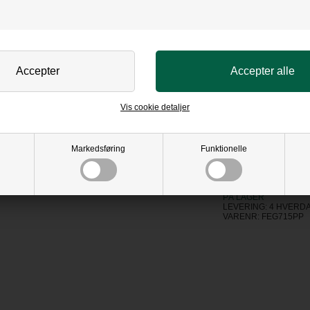
Højde
Bredde
Vælg glas:
Standard
Artglas
Vis cookie detaljer
404,00
D
Markedsføring
Funktionelle
PÅ LAGER
LEVERING: 4 HVERD
VARENR:
FEG715PP