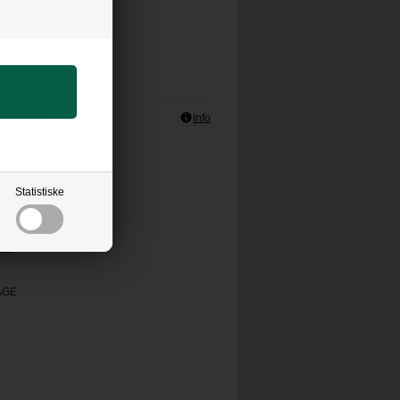
AT SE DET STØRRE!
Info
s
(+48,00)
KK
Statistiske
AGE