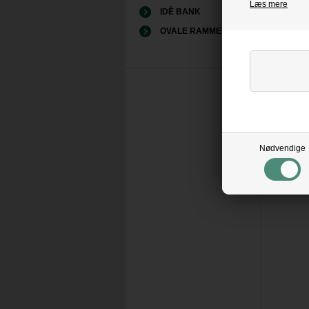
Læs mere
IDÈ BANK
OVALE RAMMER
Nødvendige