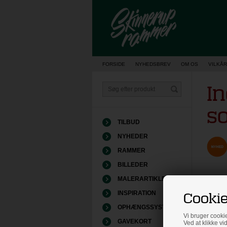
Vis kurv
FORSIDE
NYHEDSBREV
OM OS
VILKÅR
I
s
TILBUD
NYHEDER
RAMMER
BILLEDER
MALERARTIKLER
Cookie
INSPIRATION
OPHÆNGSSYSTEMER
Vi bruger cookie
GAVEKORT
Ved at klikke vi