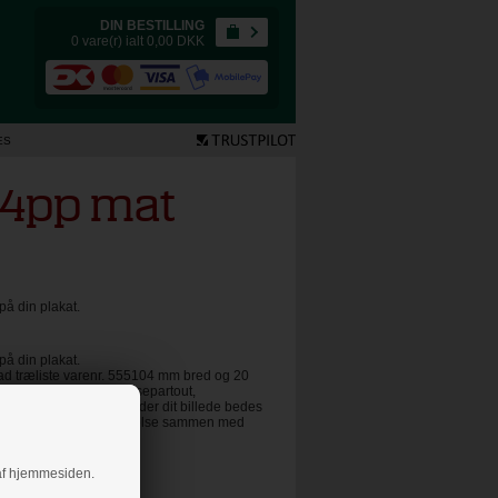
DIN BESTILLING
0 vare(r) ialt 0,00
DKK
ES
04pp mat
på din plakat.
på din plakat.
lad træliste varenr. 555104 mm bred og 20
everes færdig med passepartout,
IGT GLAS . Når du sender dit billede bedes
kopi af din ordrebekræftelse sammen med
g af hjemmesiden.