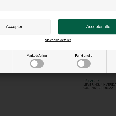
KLIK PÅ BILLED FOR 
Højde
Bredde
Vælg glas:
Vis cookie detaljer
Standard
Artglas
397,60
D
Markedsføring
Funktionelle
PÅ LAGER
LEVERING: 4 HVERD
VARENR:
555104PP