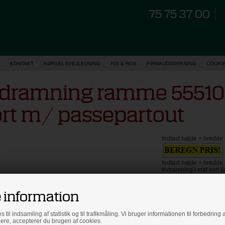
75 75 37 00
KONTAKT
KØRSELSVEJLEDNING
RIS & ROS
FIRMAUDSMYKNING
COOKI
ndramning ramme 5551
ort m/ passepartout
Indtast højde + bredde 
Indtast højde + bredde 
Indramning i mat sort f
mm bred, 20 mm dyb, l
galleriophæng og RIGT
 information
du venligst lægge en 
billedet.
s til indsamling af statistik og til trafikmåling. Vi bruger informationen til forbedrin
dere, accepterer du brugen af cookies.