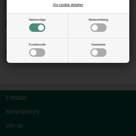
Vis cookie detaljer
Standard
Artglass
(+48,00)
372,80
DKK
Nødvendige
Markedsføring
Funktionelle
Statistiske
PÅ LAGER
LEVERING: 5 HVERDAGE
VARENR:
551010PP
Forside
Nyhedsbrev
Om os