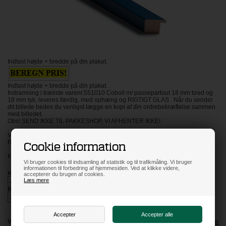
Indtast højde + bredde på din plakat.
Indtast højde + bredde på din plakat.
Indramning i træliste varenr.551010 Cobolt m/ passepartout 18 mm bred og
18 mm tyk, leveres færdig, med ophæng og RIGTIGT GLAS . Når du sender
dit billede bedes du venligst lægge en kopi af din ordrebekræftelse sammen
med billedet.
Obs! SEND IKKE TIL PAKKESHOP, VI AFHENTER IKKE!
VI ANBEFALER IKKE RAMMER OVER STØRRELSE 50X70 CM I DENNE
Cookie information
RAMME.
KLIK PÅ BILLED FOR AT SE DET STØRRE!
Vi bruger cookies til indsamling af statistik og til trafikmåling. Vi bruger
informationen til forbedring af hjemmesiden. Ved at klikke videre,
Højde
accepterer du brugen af cookies.
Læs mere
Bredde
Vælg glas:
Info