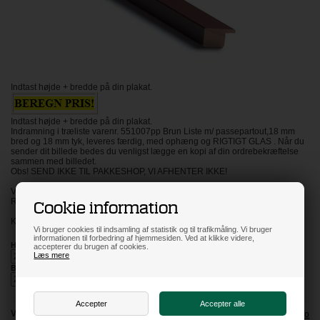
Indtast højde + bredde på din plakat.
Indtast højde + bredde på din plakat.
Indramning i træliste varenr. 551007pp Brun Liste m/ passepartout,18 mm
bred og 18 mm tyk, leveres færdig, med ophæng og RIGTIGT GLAS . Når du
sender dit billede bedes du venligst lægge en kopi af din ordrebekræftelse
sammen med billedet.
Obs! SEND IKKE TIL PAKKESHOP, VI AFHENTER IKKE!
VI ANBEFALER IKKE RAMMER OVER STØRRELSE 50X70 CM I DENNE
Cookie information
RAMME.
KLIK PÅ BILLED FOR AT SE DET STØRRE!
Vi bruger cookies til indsamling af statistik og til trafikmåling. Vi bruger
informationen til forbedring af hjemmesiden. Ved at klikke videre,
Højde
accepterer du brugen af cookies.
Læs mere
Bredde
Vælg glas:
Info