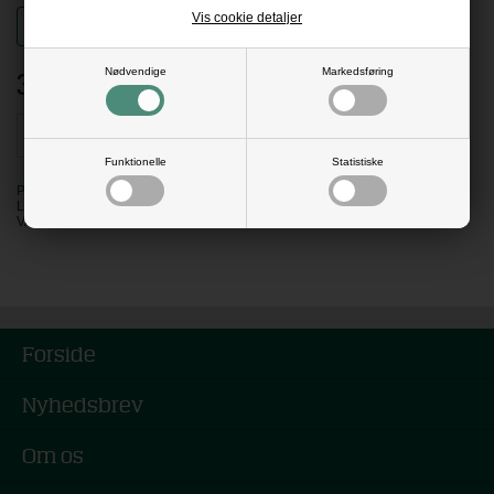
Vis cookie detaljer
Standard
Artglass
(+48,00)
372,80
DKK
Nødvendige
Markedsføring
Funktionelle
Statistiske
PÅ LAGER
LEVERING: 5 HVERDAGE
VARENR:
551007PP
Forside
Nyhedsbrev
Om os