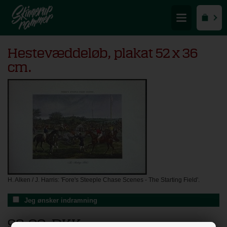
Hestevæddeløb, plakat 52 x 36
cm.
H. Alken / J. Harris: 'Fore's Steeple Chase Scenes - The Starting Field'.
Jeg ønsker indramning
98,00
DKK