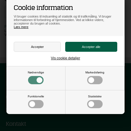
Cookie information
Vi bruger cookies til indsamling af statistik og til trafikmåling. Vi bruger
informationen til forbedring af hjemmesiden. Ved at klikke videre,
accepterer du brugen af cookies.
PÅ LAGER
Læs mere
LEVERING: 3 HVERDAGE
VARENR:
110345
Vis cookie detaljer
Forside
Nødvendige
Markedsføring
Nyhedsbrev
Om os
Funktionelle
Statistiske
Vilkår
Kontakt