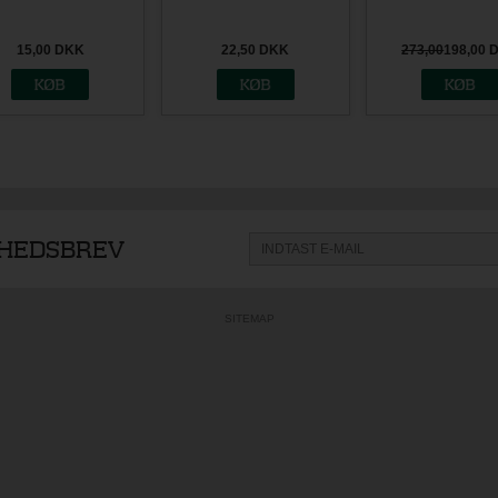
Krog max 4 kg.
Krog max 7 kg.
Galleriskinne | K
Sortiment pakke (
m, 9x25 mm
27%
RABAT
15,00
DKK
22,50
DKK
273,00
198,00
YHEDSBREV