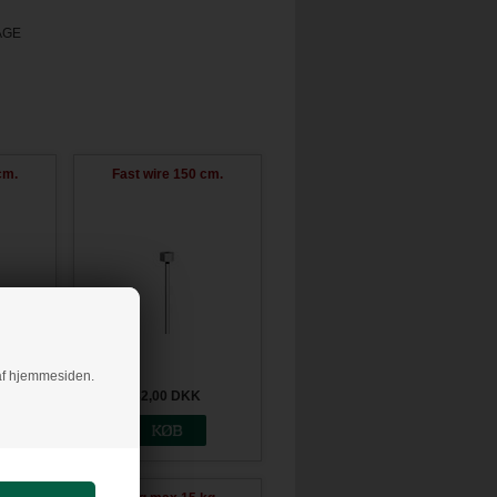
AGE
cm.
Fast wire 150 cm.
g af hjemmesiden.