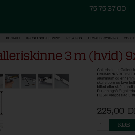
75 75 37 00
KONTAKT
KØRSELSVEJLEDNING
RIS & ROS
FIRMAUDSMYKNING
COOKI
lleriskinne 3 m (hvid)
Galleriskinne, Gallerisk
DANMARKS BEDSTE PRIS,
aluminium og er nemme
skulle bore og lave hull
billed eller skifte rund
Du kan også få galleri
HUSK! vægbeslag 3 stk. 
225,00
D