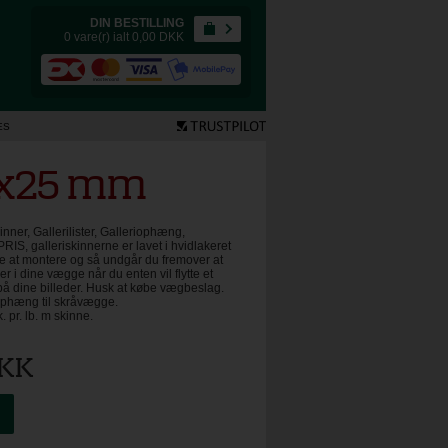
DIN BESTILLING
0 vare(r) ialt 0,00
DKK
ES
 9x25 mm
inner, Gallerilister, Galleriophæng,
 galleriskinnerne er lavet i hvidlakeret
 at montere og så undgår du fremover at
er i dine vægge når du enten vil flytte et
t på dine billeder. Husk at købe vægbeslag.
ophæng til skråvægge.
pr. lb. m skinne.
KK