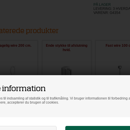
PÅ LAGER
LEVERING: 3 HVERD
VARENR:
G4354
aterede produkter
 information
agelig wire 200 cm.
Ende stykke til afslutning
Fast wire 100 
s til indsamling af statistik og til trafikmåling. Vi bruger informationen til forbedrin
hvid.
dere, accepterer du brugen af cookies.