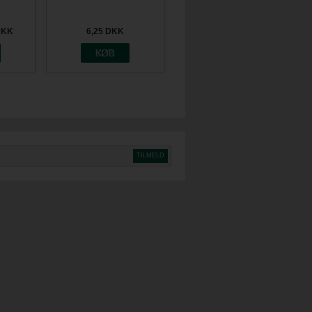
omplet
Vægbeslag (3 stk. per
hvid 2
løbende meter skinne)
)
DKK
6,25
DKK