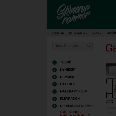
Vis kurv
FORSIDE
NYHEDSBREV
OM OS
VILKÅR
Ga
TILBUD
NYHEDER
RAMMER
BILLEDER
MALERARTIKLER
INSPIRATION
OPHÆNGSSYSTEMER
Galleriskinner /
Gallerilister System 2