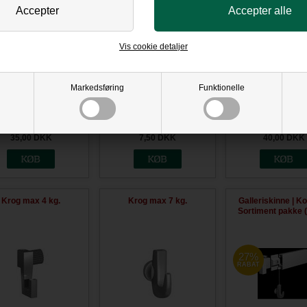
Vis cookie detaljer
25,00
DKK
7,50
DKK
25,00
DKK
Markedsføring
Funktionelle
Fast wire 200 cm.
Hjørne til 90 graders
Krog max 10 
samling hvid
(sikkerhedskr
35,00
DKK
7,50
DKK
40,00
DKK