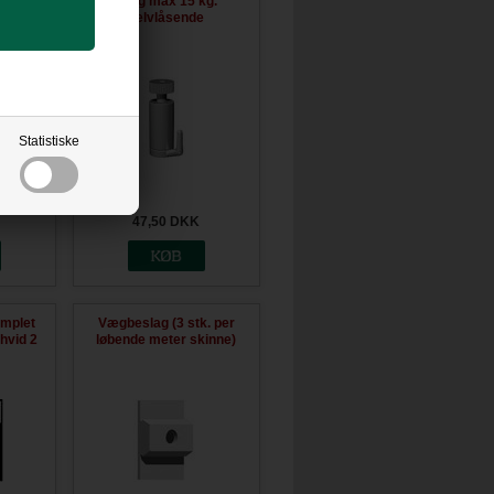
32,00
DKK
Statistiske
kg.
Krog max 15 kg.
og)
selvlåsende
47,50
DKK