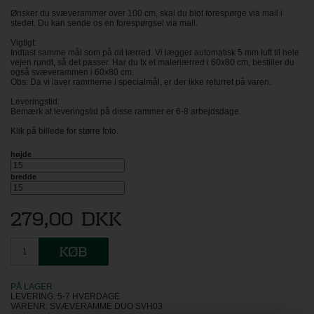
Her får du en duo svæveramme som fungerer til dobbelte lærreder. Vi
producerer efter alle mål. Indtast blot det nøjagtigt det mål, som du ønsker og
vi klarer resten. Du ser prisen for svæverammen så snart du har indtastet
dine mål (indtast venligst ikke cm efter målet).
Vores duo svæveramme passer til følgende størrelse lærred:
• Tykkelse: 4 cm