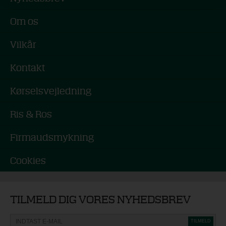
Relaterede produkter
Malerlærred, Opspændt på 16x43
mm blindramme - DANSK KVALITET
Klik og beregn pris
Forside