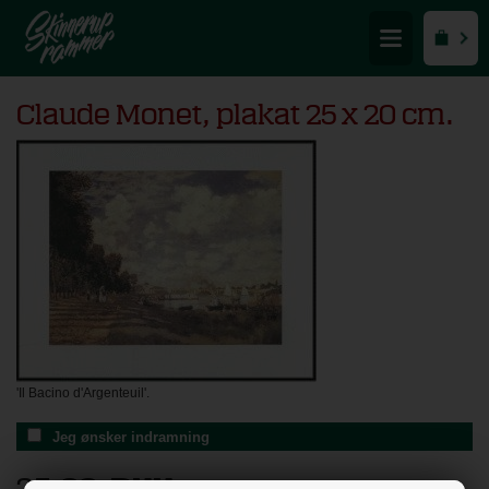
Claude Monet, plakat 25 x 20 cm.
'Il Bacino d'Argenteuil'.
Jeg ønsker indramning
25,00
DKK