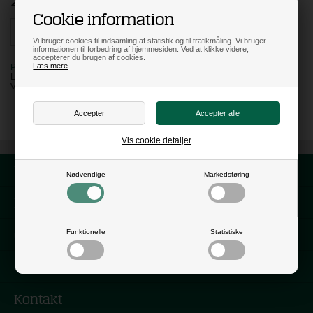
Cookie information
Vi bruger cookies til indsamling af statistik og til trafikmåling. Vi bruger
informationen til forbedring af hjemmesiden. Ved at klikke videre,
accepterer du brugen af cookies.
Læs mere
PÅ LAGER
LEVERING: 3 HVERDAGE
VARENR:
110509
Vis cookie detaljer
Forside
Nødvendige
Markedsføring
Nyhedsbrev
Om os
Funktionelle
Statistiske
Vilkår
Kontakt