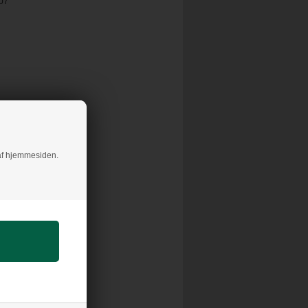
07
g af hjemmesiden.