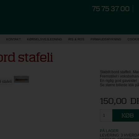
75 75 37 00
KONTAKT
KØRSELSVEJLEDNING
RIS & ROS
FIRMAUDSMYKNING
COOKI
rd stafeli
Stabilt bord staffeli. M
Fremstillet i voksbehan
En rigtig god gaveìde!
Se større billede klik p
150,00
D
PÅ LAGER
LEVERING: 3 HVERD