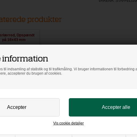
VARENR:
STAFFELI10
aterede produkter
erlærred, Opspændt
på 16x43 mm
indramme - DANSK
KVALITET
 information
s til indsamling af statistik og til trafikmåling. Vi bruger informationen til forbedrin
dere, accepterer du brugen af cookies.
lik og beregn pris
Vis cookie detaljer