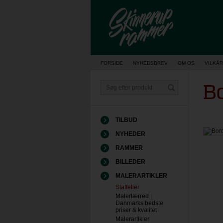
Vis kurv
FORSIDE
NYHEDSBREV
OM OS
VILKÅR
Bo
TILBUD
NYHEDER
RAMMER
BILLEDER
MALERARTIKLER
Staffelier
Malerlærred |
Danmarks bedste
priser & kvalitet
Malerartikler