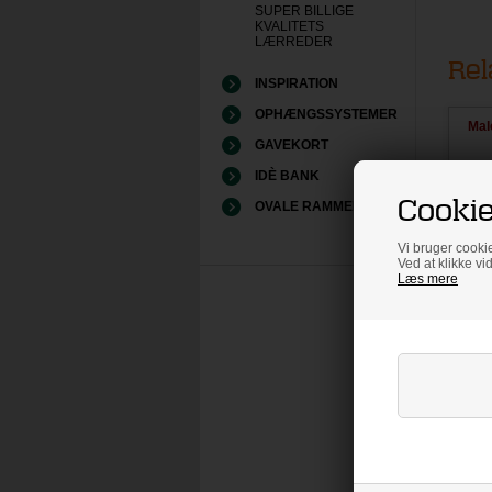
SUPER BILLIGE
KVALITETS
LÆRREDER
Rel
INSPIRATION
OPHÆNGSSYSTEMER
Mal
GAVEKORT
bl
IDÈ BANK
Cookie
OVALE RAMMER
Vi bruger cookie
Ved at klikke vi
Læs mere
K