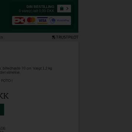
DIN BESTILLING
0 vare(r) ialt 0,00
DKK
ES
ax. billedhøjde 70 cm. Vægt 1,2 kg.
dlet elmetræ.
å FOTO !
KK
AGE