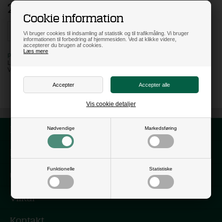
298,00
DKK
Cookie information
Vi bruger cookies til indsamling af statistik og til trafikmåling. Vi bruger
informationen til forbedring af hjemmesiden. Ved at klikke videre,
accepterer du brugen af cookies.
Læs mere
PÅ LAGER
LEVERING: 3 HVERDAGE
VARENR:
110225
Vis cookie detaljer
Forside
Nødvendige
Markedsføring
Nyhedsbrev
Funktionelle
Statistiske
Om os
Vilkår
Kontakt